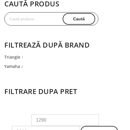
CAUTĂ PRODUS
Caută
Caută
după:
FILTREAZĂ DUPĂ BRAND
Triangle
1
Yamaha
2
FILTRARE DUPA PRET
Preț
Preț
minim
maxim