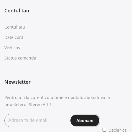
Contul tau
Contul tau
Date cont
Vezi cos
Status comanda
Newsletter
Pentru a fi la curent cu ultimele noutati, abonati-va la
newsleterul Stereo Art !
Declar că