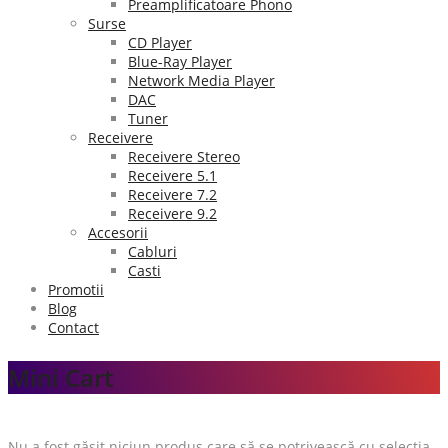
Preamplificatoare Phono
Surse
CD Player
Blue-Ray Player
Network Media Player
DAC
Tuner
Receivere
Receivere Stereo
Receivere 5.1
Receivere 7.2
Receivere 9.2
Accesorii
Cabluri
Casti
Promotii
Blog
Contact
Mini Cart
Prima pagină
Receivere AV
Receivere Stereo
Nu a fost găsit niciun produs care să se potrivească cu selecția