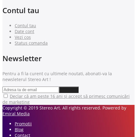
Contul tau
Contul tau
Date cont
Vezi cos
Status comanda
Newsletter
Pentru a fi la curent cu ultimele noutati, abonati-va la
newsleterul Stereo Art !
Declar că am peste 16 ani și accept să primesc comunicări
de marketing
Copyright © 2019 Stereo Art. All rights reserved. Powered by
Emiral Media
Promotii
Blog
Contact