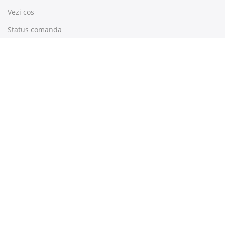
Vezi cos
Status comanda
Newsletter
Pentru a fi la curent cu ultimele noutati, abonati-va la
newsleterul Stereo Art !
Declar că
am peste 16 ani și accept să primesc comunicări de
marketing