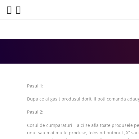
Pasul 1:
Dupa ce ai gasit produsul dorit, il poti comanda adau
Pasul 2:
Cosul de cumparaturi – aici se afla toate produsele pe
unul sau mai multe produse, folosind butonul „X” sau „