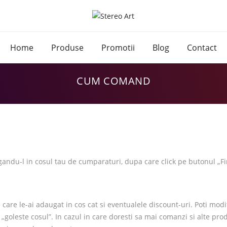
Home
Produse
Promotii
Blog
Contact
CUM COMAND
gandu-l in cosul tau de cumparaturi, dupa care click pe butonul „
 care le-ai adaugat in cos cat si eventualele discount-uri. Poti mo
goleste cosul”. In cazul in care doresti sa mai comanzi si alte pro