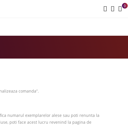
0
Finalizeaza comanda”.
difica numarul exemplarelor alese sau poti renunta la
duse, poti face acest lucru revenind la pagina de