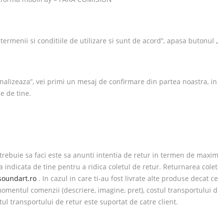
termenii si conditiile de utilizare si sunt de acord”, apasa butonul 
alizeaza”, vei primi un mesaj de confirmare din partea noastra, in 
e de tine.
 trebuie sa faci este sa anunti intentia de retur in termen de maxim 
sa indicata de tine pentru a ridica coletul de retur. Returnarea cole
oundart.ro
. In cazul in care ti-au fost livrate alte produse decat 
omentul comenzii (descriere, imagine, pret), costul transportului d
tul transportului de retur este suportat de catre client.