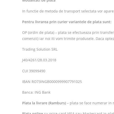
Modalitati de plata
In functie de metoda de transport selectata vor aparea
Pentru livrarea prin curier variantele de plata sunt:
OP (ordin de plata) – plata se efectueaza prin transfe
comenzii) iar noi iti vom trimite produsele. Daca opte
Trading Solution SRL
J40/4261/28.03.2018
CUI 39099490
IBAN RO73INGB0000999907791025
Banca: ING Bank
Plata la livrare (Ramburs)
– plata se face numerar in m
Plata online
cu orice card VISA sau Mastercard in p