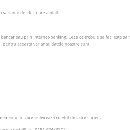
 variante de efectuare a platii.
r bancar sau prin internet-banking. Ceea ce trebuie sa faci este sa n
zi pentru aceasta varianta, datele noastre sunt:
omentul in care se livreaza coletul de catre curier .
latforma mobilPay – FARA COMISION