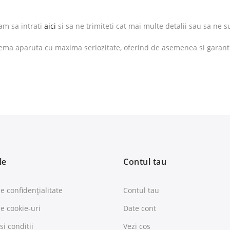
gam sa intrati
aici
si sa ne trimiteti cat mai multe detalii sau sa ne 
ema aparuta cu maxima seriozitate, oferind de asemenea si garantia
le
Contul tau
de confidențialitate
Contul tau
de cookie-uri
Date cont
i conditii
Vezi cos