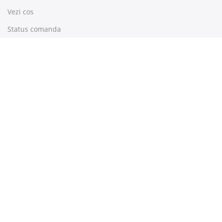
Vezi cos
Status comanda
Newsletter
Pentru a fi la curent cu ultimele noutati, abonati-va la
newsleterul Stereo Art !
Declar că
am peste 16 ani și accept să primesc comunicări de
marketing