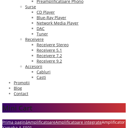
Preamplificatoare Phono
Surse
CD Player
Blue-Ray Player
Network Media Player
DAC
Tuner
Receivere
Receivere Stereo
Receivere 5.1
Receivere 7.2
Receivere 9.2
Accesorii
Cabluri
Casti
Promotii
Blog
Contact
Mini Cart
Prima pagină
Amplificatoare
Amplificatoare integrate
Amplificator
Yamaha A-S501