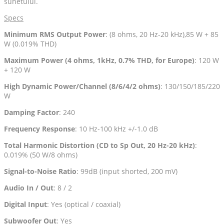
sunetului.
Specs
Minimum RMS Output Power
: (8 ohms, 20 Hz-20 kHz),85 W + 85
W (0.019% THD)
Maximum Power (4 ohms, 1kHz, 0.7% THD, for Europe)
: 120 W
+ 120 W
High Dynamic Power/Channel (8/6/4/2 ohms)
: 130/150/185/220
W
Damping Factor
: 240
Frequency Response
: 10 Hz-100 kHz +/-1.0 dB
Total Harmonic Distortion (CD to Sp Out, 20 Hz-20 kHz)
:
0.019% (50 W/8 ohms)
Signal-to-Noise Ratio
: 99dB (input shorted, 200 mV)
Audio In / Out
: 8 / 2
Digital Input
: Yes (optical / coaxial)
Subwoofer Out
: Yes