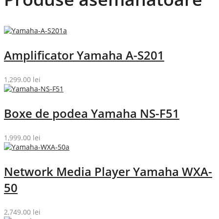
Amplificator Yamaha A-S201
1,299.00
lei
Boxe de podea Yamaha NS-F51
1,999.00
lei
Network Media Player Yamaha WXA-
50
2,749.00
lei