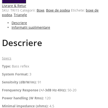
Adaugă în coș
Livrare & Retur
SKU:
TRI15
Categorii:
Boxe
,
Boxe de podea
Etichete:
boxe de
podea
,
Triangle
Descriere
Informații suplimentare
Descriere
Specs
Type:
Bass reflex
System Format:
3
Sensitvity (dB/W/m):
91
Frenquency Response (+/-3dB Hz-KHz):
50-20
Power handling (W Rms):
120
Minimal impedance (ohms):
4.5