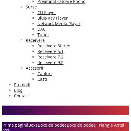
Preamplificatoare Phono
Surse
CD Player
Blue-Ray Player
Network Media Player
DAC
Tuner
Receivere
Receivere Stereo
Receivere 5.1
Receivere 7.2
Receivere 9.2
Accesorii
Cabluri
Casti
Promotii
Blog
Contact
Mini Cart
Prima pagină
Boxe
Boxe de podea
Boxe de podea Triangle Antal
902