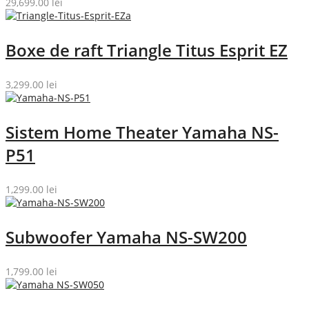
29,699.00
lei
Boxe de raft Triangle Titus Esprit EZ
3,299.00
lei
Sistem Home Theater Yamaha NS-
P51
1,299.00
lei
Subwoofer Yamaha NS-SW200
1,799.00
lei