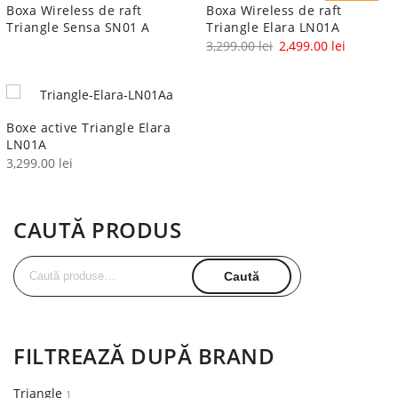
Boxa Wireless de raft
Boxa Wireless de raft
Triangle Sensa SN01 A
Triangle Elara LN01A
Prețul
Prețul
3,299.00
lei
2,499.00
lei
inițial
curent
a
este:
fost:
2,499.00 
Boxe active Triangle Elara
3,299.00 lei.
LN01A
3,299.00
lei
CAUTĂ PRODUS
Caută
Caută
după:
FILTREAZĂ DUPĂ BRAND
Triangle
1