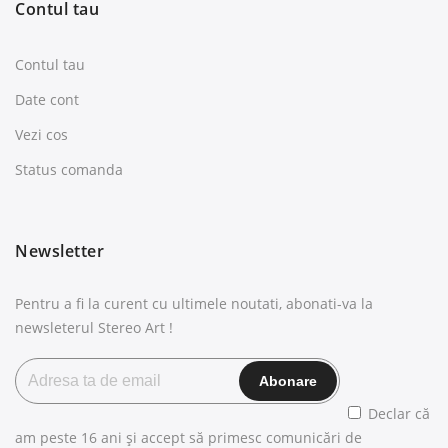
Contul tau
Contul tau
Date cont
Vezi cos
Status comanda
Newsletter
Pentru a fi la curent cu ultimele noutati, abonati-va la
newsleterul Stereo Art !
Declar că
am peste 16 ani și accept să primesc comunicări de