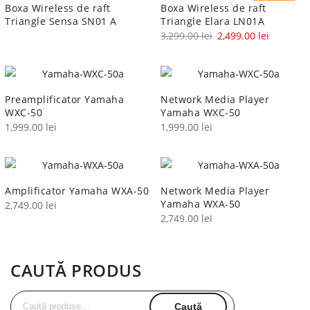
Boxa Wireless de raft
Boxa Wireless de raft
Triangle Sensa SN01 A
Triangle Elara LN01A
Prețul
Prețul
3,299.00
lei
2,499.00
lei
inițial
curent
a
este:
fost:
2,499.00 
Preamplificator Yamaha
Network Media Player
3,299.00 lei.
WXC-50
Yamaha WXC-50
1,999.00
lei
1,999.00
lei
Amplificator Yamaha WXA-50
Network Media Player
Yamaha WXA-50
2,749.00
lei
2,749.00
lei
CAUTĂ PRODUS
Caută
Caută