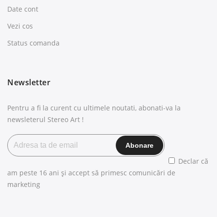
Date cont
Vezi cos
Status comanda
Newsletter
Pentru a fi la curent cu ultimele noutati, abonati-va la
newsleterul Stereo Art !
Declar că
am peste 16 ani și accept să primesc comunicări de
marketing