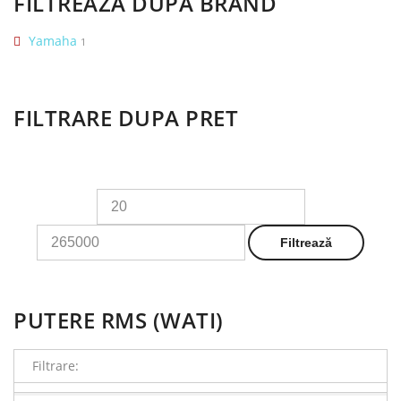
FILTREAZĂ DUPĂ BRAND
Yamaha
1
FILTRARE DUPA PRET
Preț
Preț
minim
maxim
Filtrează
PUTERE RMS (WATI)
Filtrare: